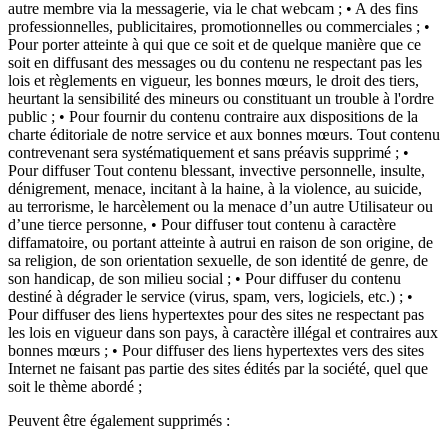
autre membre via la messagerie, via le chat webcam ; • A des fins
professionnelles, publicitaires, promotionnelles ou commerciales ; •
Pour porter atteinte à qui que ce soit et de quelque manière que ce
soit en diffusant des messages ou du contenu ne respectant pas les
lois et règlements en vigueur, les bonnes mœurs, le droit des tiers,
heurtant la sensibilité des mineurs ou constituant un trouble à l'ordre
public ; • Pour fournir du contenu contraire aux dispositions de la
charte éditoriale de notre service et aux bonnes mœurs. Tout contenu
contrevenant sera systématiquement et sans préavis supprimé ; •
Pour diffuser Tout contenu blessant, invective personnelle, insulte,
dénigrement, menace, incitant à la haine, à la violence, au suicide,
au terrorisme, le harcèlement ou la menace d’un autre Utilisateur ou
d’une tierce personne, • Pour diffuser tout contenu à caractère
diffamatoire, ou portant atteinte à autrui en raison de son origine, de
sa religion, de son orientation sexuelle, de son identité de genre, de
son handicap, de son milieu social ; • Pour diffuser du contenu
destiné à dégrader le service (virus, spam, vers, logiciels, etc.) ; •
Pour diffuser des liens hypertextes pour des sites ne respectant pas
les lois en vigueur dans son pays, à caractère illégal et contraires aux
bonnes mœurs ; • Pour diffuser des liens hypertextes vers des sites
Internet ne faisant pas partie des sites édités par la société, quel que
soit le thème abordé ;
Peuvent être également supprimés :