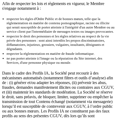
Afin de respecter les lois et règlements en vigueur, le Membre
s'engage notamment à :
respecter les règles d'Ordre Public et de bonnes mœurs, telle que la
réglementation en matière de contenu pornographique, raciste ou illicite
qui serait susceptible de porter atteinte à l'intégrité d'un autre Membre ou au
service client par l'intermédiaire de messages textes ou images provocantes.
respecter le droit des personnes et les règles relatives au respect de la vie
privée des personnes : sont ainsi interdits les propos discriminatoires,
diffamatoires, injurieux, grossiers, vulgaires, insultants, dénigrants et
dégradants.
respecter la réglementation en matière de fraude informatique.
ne pas porter atteinte à l'image ou la réputation du Site internet, des
Services, d'une personne physique ou morale.
Dans le cadre des Profils IA, la Société peut recourir à des
mécanismes automatisés (notamment filtres et outils d’analyse) afin
de : (i) générer et/ou adapter les réponses, (ii) prévenir les abus,
fraudes, demandes manifestement illicites ou contraires aux CGUV,
et (iii) maintenir les standards de modération. La Société se réserve
le droit, sans préavis, de bloquer, limiter, supprimer ou empêcher la
transmission de tout Contenu échangé (notamment via messagerie)
lorsqu’il est susceptible de contrevenir aux CGUV, à l’ordre public
ou aux bonnes mœurs. Les Profils IA ne constituent pas des faux
profils au sens des présentes CGUV, dès lors qu’ils sont